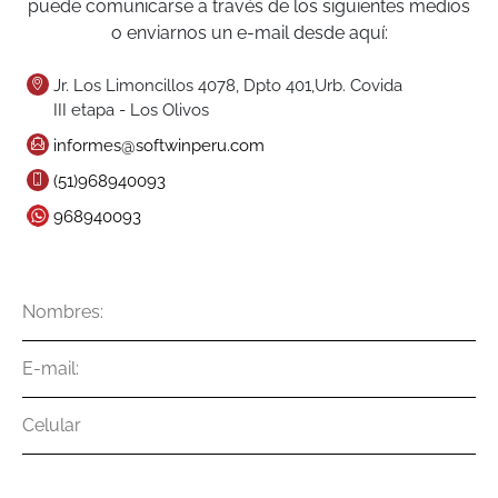
puede comunicarse a través de los siguientes medios
o enviarnos un e-mail desde aquí:
Jr. Los Limoncillos 4078, Dpto 401,Urb. Covida
III etapa - Los Olivos
informes@softwinperu.com
(51)968940093
968940093
Nombres
E-
mail
Celular
Mensaje