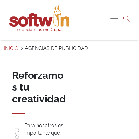
Pasar al contenido principal
Navegac
S
o
INICIO
AGENCIAS DE PUBLICIDAD
f
t
w
Reforzamo
i
Agencias
n
s tu
de
P
e
creatividad
Publicidad
r
ú
Para nosotros es
importante que