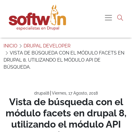
Pasar al contenido principal
Me gustaría más
Navegac
información sobre:
“Vista de búsqueda con el módulo facets en drupal 8,
S
utilizando el módulo API de búsqueda.”
o
INICIO
DRUPAL DEVELOPER
f
VISTA DE BÚSQUEDA CON EL MÓDULO FACETS EN
t
DRUPAL 8, UTILIZANDO EL MÓDULO API DE
Nombre
w
BÚSQUEDA.
i
n
Correo electrónico
P
e
drupal8
Viernes, 17 Agosto, 2018
Teléfono
r
Vista de búsqueda con el
ú
módulo facets en drupal 8,
Comentario
utilizando el módulo API