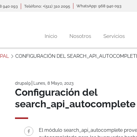
WhatsApp: 968 940 093
68 940 093
Teléfono: +(511) 310 2095
Navegación principal
Inicio
Nosotros
Servicios
UPAL
CONFIGURACIÓN DEL SEARCH_API_AUTOCOMPLET
drupal9
Lunes, 8 Mayo, 2023
Configuración del
search_api_autocomplete
El módulo search_api_autocomplete provee