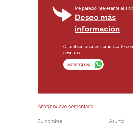
Me pareció interesante el artí
Deseo más
información
O también puedes comunicarte con
nosotros.
por whatsapp
Añadir nuevo comentario
Su
Asunto
nombre