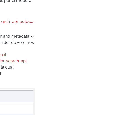
s por el módulo
search_api_autoco
ch and metadata ->
 en donde veremos
pal-
or-search-api
la cual
e.