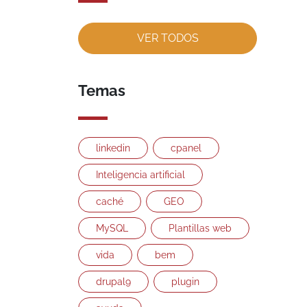
VER TODOS
Temas
linkedin
cpanel
Inteligencia artificial
caché
GEO
MySQL
Plantillas web
vida
bem
drupal9
plugin