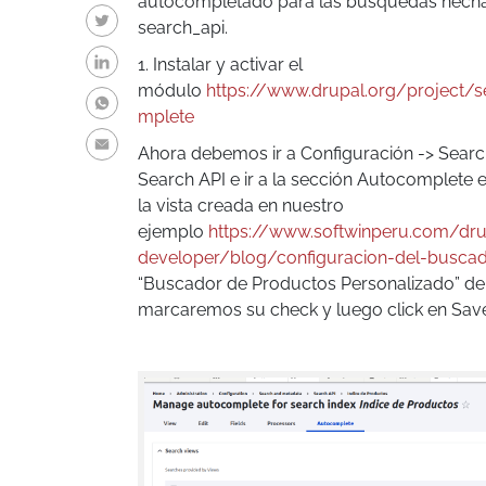
autocompletado para las busquedas hecha
search_api.
1. Instalar y activar el
módulo
https://www.drupal.org/project/
mplete
Ahora debemos ir a Configuración -> Sear
Search API e ir a la sección Autocomplete
la vista creada en nuestro
ejemplo
https://www.softwinperu.com/dru
developer/blog/configuracion-del-buscad
“Buscador de Productos Personalizado” de 
marcaremos su check y luego click en Sav