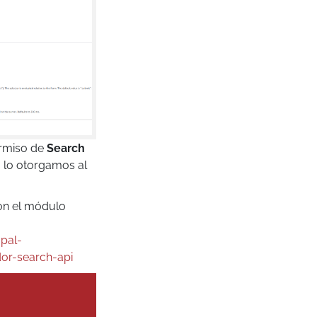
ermiso de
Search
 lo otorgamos al
on el módulo
pal-
or-search-api