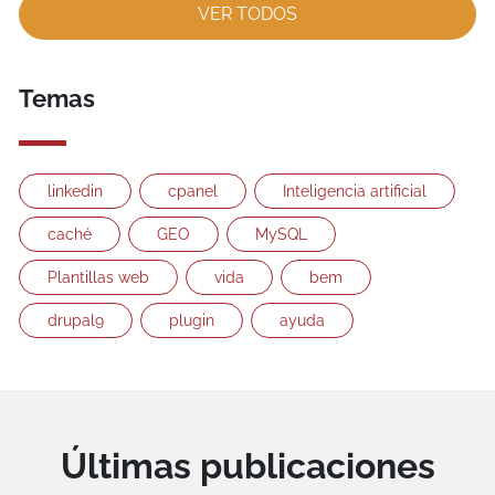
VER TODOS
Temas
linkedin
cpanel
Inteligencia artificial
caché
GEO
MySQL
Plantillas web
vida
bem
drupal9
plugin
ayuda
Últimas publicaciones