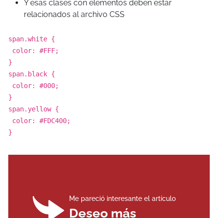
Y esas clases con elementos deben estar
relacionados al archivo CSS
span.white {
color: #FFF;
}
span.black {
color: #000;
}
span.yellow {
color: #FDC400;
}
Me pareció interesante el artículo
Deseo más