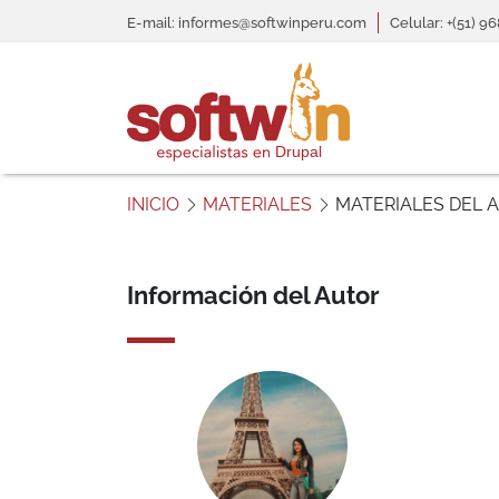
Pasar al contenido principal
header informativo
E-mail: informes@softwinperu.com
Celular: +(51) 9
S
o
INICIO
MATERIALES
MATERIALES DEL 
f
t
w
Información del Autor
i
n
P
e
r
ú