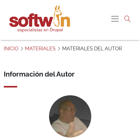
Pasar al contenido principal
Navegac
S
o
INICIO
MATERIALES
MATERIALES DEL AUTOR
f
t
w
Información del Autor
i
n
P
e
r
ú