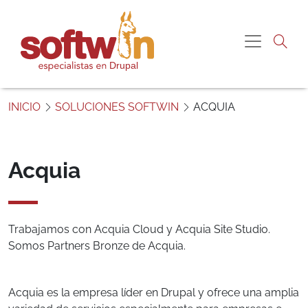
Pasar al contenido principal
Navegac
S
o
INICIO
SOLUCIONES SOFTWIN
ACQUIA
f
t
w
i
Acquia
n
P
e
r
Trabajamos con Acquia Cloud y Acquia Site Studio.
ú
Somos Partners Bronze de Acquia.
Acquia es la empresa líder en Drupal y ofrece una amplia