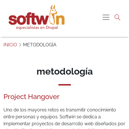
Pasar al contenido principal
Navegac
S
o
INICIO
METODOLOGÍA
f
t
w
i
metodología
n
P
e
Project Hangover
r
ú
Uno de los mayores retos es transmitir conocimiento
entre personas y equipos. Softwin se dedica a
implementar proyectos de desarrollo web diseñados por