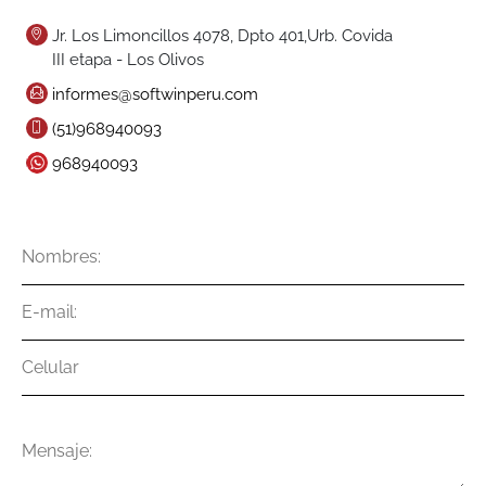
Jr. Los Limoncillos 4078, Dpto 401,Urb. Covida
III etapa - Los Olivos
informes@softwinperu.com
(51)968940093
968940093
Nombres
E-
mail
Celular
Mensaje