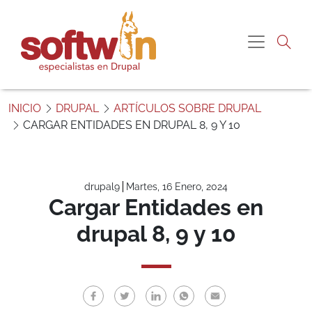
Pasar al contenido principal
Me gustaría más
Navegac
información sobre:
“Cargar Entidades en drupal 8, 9 y 10”
S
o
INICIO
DRUPAL
ARTÍCULOS SOBRE DRUPAL
f
CARGAR ENTIDADES EN DRUPAL 8, 9 Y 10
Nombre
t
w
i
Correo electrónico
n
drupal9
Martes, 16 Enero, 2024
P
Cargar Entidades en
e
Teléfono
drupal 8, 9 y 10
r
ú
Comentario