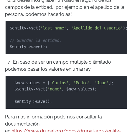
6. Si deseamos grabar un dato en alguno de los
campos de la entidad, por ejemplo en el apellido de la
persona, podemos hacerlo así:
$entity->set(
'last_name'
, 
'Apellido del usuario'
);

// Guardar la entidad.
$entity->save();
7. En caso de ser un campo multiple o ilimitado
podemos pasar los valores en un array:
  $new_values = [
'Carlos'
, 
'Pedro'
, 
'Juan'
];

  $$entity->set(
'name'
, $new_values);

  $entity->save();
Para más información podemos consultar la
documentación
en
https://www.drupal.org/docs/drupal-apis/entity-