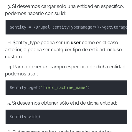
3. Si deseamos cargar sólo una entidad en específico,
podemos hacerlo con su id:
$entity = \Drupal::entityTypeManager()->getStorage(
El $entity_type podría ser un
user
como en el caso
anterior, o podría ser cualquier tipo de entidad incluso
custom.
4. Para obtener un campo específico de dicha entidad
podemos usar:
$entity->get(
'field_machine_name'
)
5. Si deseamos obtener sólo el id de dicha entidad:
$entity->id()