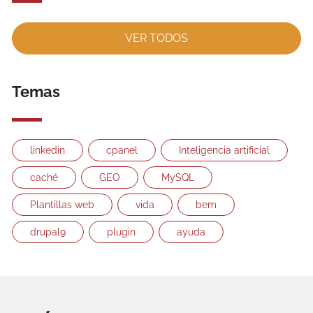
VER TODOS
Temas
linkedin
cpanel
Inteligencia artificial
caché
GEO
MySQL
Plantillas web
vida
bem
drupal9
plugin
ayuda