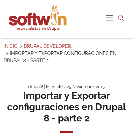
Pasar al contenido principal
Me gustaría más
Navegac
información sobre:
“Importar y Exportar configuraciones en Drupal 8 -
S
parte 2”
o
INICIO
DRUPAL DEVELOPER
f
IMPORTAR Y EXPORTAR CONFIGURACIONES EN
t
DRUPAL 8 - PARTE 2
Nombre
w
i
n
Correo electrónico
P
drupal8
Miércoles, 25 Noviembre, 2015
e
Importar y Exportar
Teléfono
r
configuraciones en Drupal
ú
8 - parte 2
Comentario