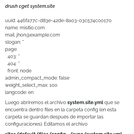
drush cget system.site
uuid: 446fa77c-d83e-42de-8a03-03c574c00170
name: misitio.com
mail: jhon@example.com
slogan: ''
page:
403: ''
404: ''
front: node
admin_compact_mode: false
weight_select_max: 100
langcode: en
Luego abriremos el archivo
system.site.yml
que se
encuentra dentro files en la carpeta config (en esta
carpeta se guardan después de importar las
configuraciones). Editamos el archivo