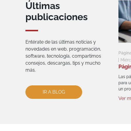
Últimas
publicaciones
Entérate de las últimas noticias y
novedades en web, programación,
Págin
software, tecnología, compartimos
Miérc
consejos, descargas, tips y mucho
Pági
más.
Las pá
para u
un prof
IR A BLOG
Ver 