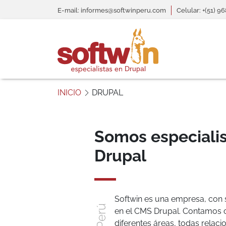
Pasar al contenido principal
header informativo
E-mail: informes@softwinperu.com
Celular: +(51) 9
S
o
INICIO
DRUPAL
f
t
w
Somos especialis
Drupal
i
Drupal
n
P
e
r
Softwin es una empresa, con 
ú
en el CMS Drupal. Contamos c
diferentes áreas, todas rela