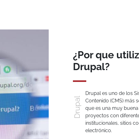
¿Por que util
Drupal?
Drupal es uno de los S
Drupal
Contenido (CMS) más sól
que es una muy buena e
proyectos con diferente
institucionales, sitios 
electrónico.