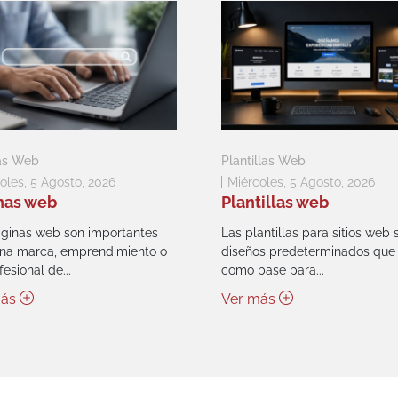
as Web
Plantillas Web
oles, 5 Agosto, 2026
Miércoles, 5 Agosto, 2026
nas web
Plantillas web
ginas web son importantes
Las plantillas para sitios web 
na marca, emprendimiento o
diseños predeterminados que 
esional de...
como base para...
más
Ver más