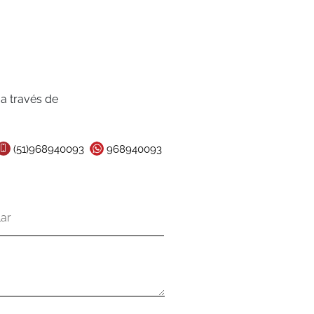
a través de
(51)968940093
968940093
lar