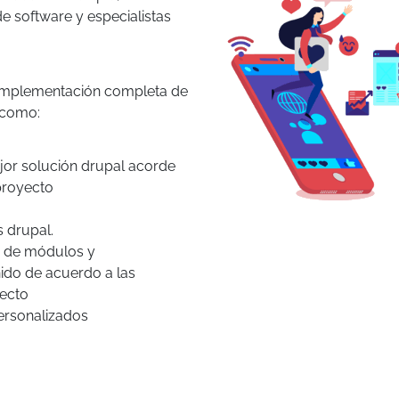
de software y especialistas
 implementación completa de
 como:
ejor solución drupal acorde
proyecto
 drupal.
ón de módulos y
nido de acuerdo a las
yecto
ersonalizados