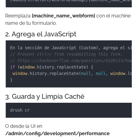
Reemplaza
[machine_name_webform]
con el machine
name de tu formulario.
2. Agrega el JavaScript
// Prevent ctrl+r from resubmitting this form.
// https://stackoverflow.com/questions/6320113/how-
if
 (
window
.history.replaceState) {

window
.history.replaceState(
null
, 
null
, 
window
.loca
}
3. Guarda y Limpia Caché
drush cr
O desde la UI en
/admin/config/development/performance