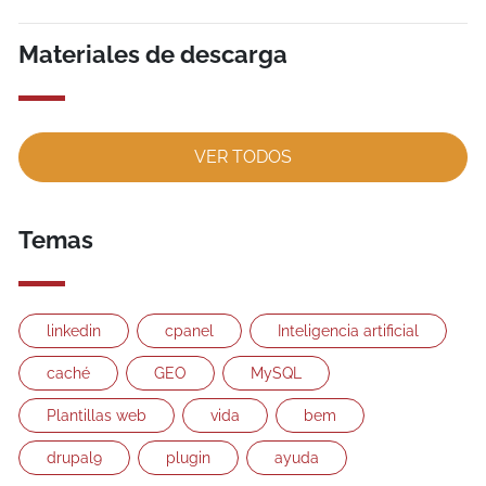
Materiales de descarga
VER TODOS
Temas
linkedin
cpanel
Inteligencia artificial
caché
GEO
MySQL
Plantillas web
vida
bem
drupal9
plugin
ayuda