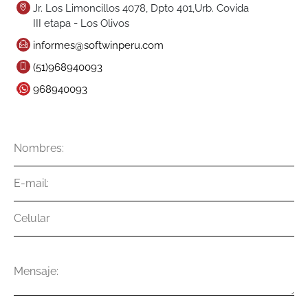
Jr. Los Limoncillos 4078, Dpto 401,Urb. Covida
III etapa - Los Olivos
informes@softwinperu.com
(51)968940093
968940093
Nombres
E-
mail
Celular
Mensaje