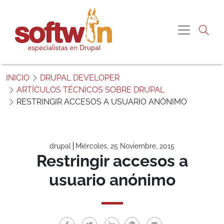
Pasar al contenido principal
Me gustaría más
Navegac
información sobre:
“Restringir accesos a usuario anónimo”
S
o
INICIO
DRUPAL DEVELOPER
f
ARTÍCULOS TÉCNICOS SOBRE DRUPAL
Nombre
t
RESTRINGIR ACCESOS A USUARIO ANÓNIMO
w
i
Correo electrónico
n
P
drupal
Miércoles, 25 Noviembre, 2015
e
Teléfono
Restringir accesos a
r
usuario anónimo
ú
Comentario