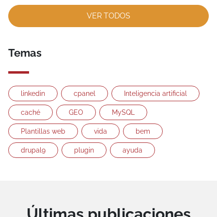
VER TODOS
Temas
linkedin
cpanel
Inteligencia artificial
caché
GEO
MySQL
Plantillas web
vida
bem
drupal9
plugin
ayuda
Últimas publicaciones