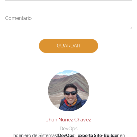
Comentario
Jhon Nuñez Chavez
DevOps
Ingeniero de Sistemas(
DevOps
),
experto Site-Builder
en