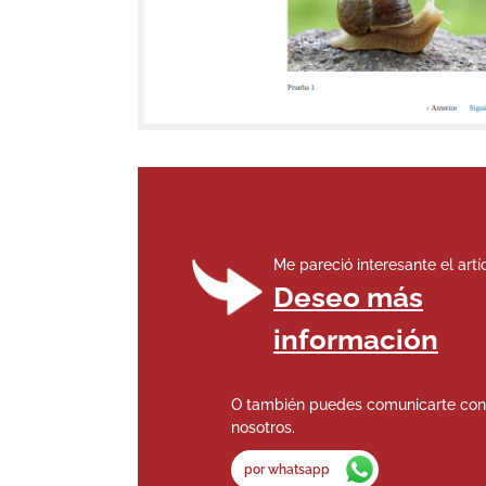
Me pareció interesante el artí
Deseo más
información
O también puedes comunicarte con
nosotros.
por whatsapp