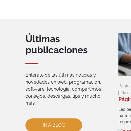
Últimas
publicaciones
Entérate de las últimas noticias y
novedades en web, programación,
Págin
software, tecnología, compartimos
Miérc
consejos, descargas, tips y mucho
Pági
más.
Las pá
para u
un prof
IR A BLOG