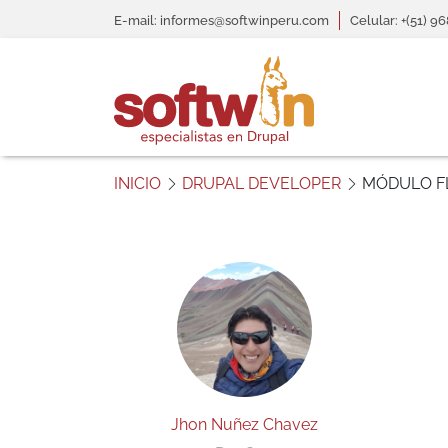
Pasar al contenido principal
header informativo
Me gustaría más
E-mail: informes@softwinperu.com
Celular: +(51) 9
información sobre:
“Módulo Flippy”
S
o
INICIO
DRUPAL DEVELOPER
MÓDULO FL
Nombre
f
t
Correo electrónico
w
i
n
Teléfono
P
e
Comentario
r
ú
Jhon Nuñez Chavez