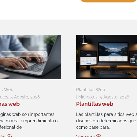
as Web
Plantillas Web
oles, 5 Agosto, 2026
Miércoles, 5 Agosto, 2026
nas web
Plantillas web
ginas web son importantes
Las plantillas para sitios web 
na marca, emprendimiento o
diseños predeterminados que 
esional de...
como base para...