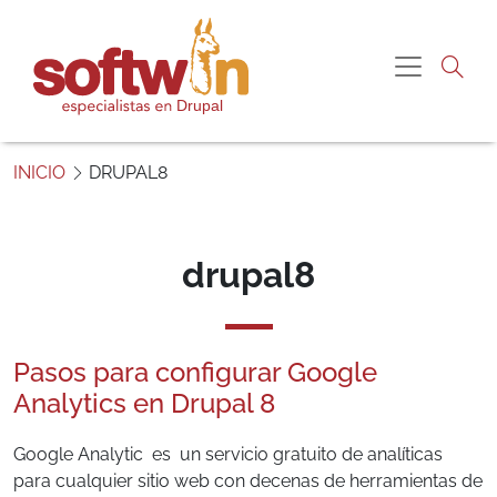
Pasar al contenido principal
Navegac
S
o
INICIO
DRUPAL8
f
t
w
i
drupal8
n
P
e
Pasos para configurar Google
r
ú
Analytics en Drupal 8
Google Analytic es un servicio gratuito de analíticas
para cualquier sitio web con decenas de herramientas de