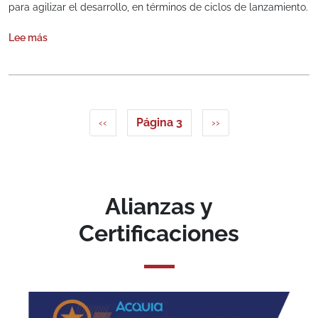
para agilizar el desarrollo, en términos de ciclos de lanzamiento.
Lee más
sobre Core Development Cycles
Paginación
Página anterior
Siguiente página
‹‹
Página 3
››
Alianzas y
Certificaciones