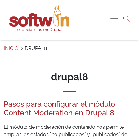
Pasar al contenido principal
Navegac
S
o
INICIO
DRUPAL8
f
t
w
i
drupal8
n
P
e
Pasos para configurar el módulo
r
ú
Content Moderation en Drupal 8
El módulo de moderación de contenido nos permite
ampliar los estados "no publicados" y "publicados" de