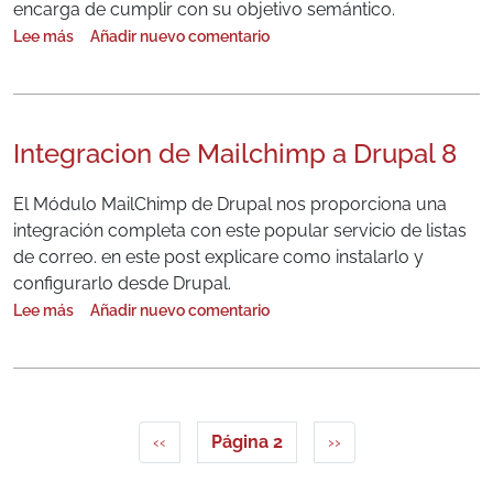
encarga de cumplir con su objetivo semántico.
Lee más
Añadir nuevo comentario
sobre Tablas responsive en Drupal 8
Integracion de Mailchimp a Drupal 8
El Módulo MailChimp de Drupal nos proporciona una
integración completa con este popular servicio de listas
de correo. en este post explicare como instalarlo y
configurarlo desde Drupal.
Lee más
Añadir nuevo comentario
sobre Integracion de Mailchimp a Drupal 8
Paginación
Página anterior
Siguiente página
‹‹
Página 2
››