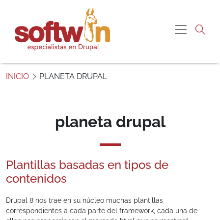
Pasar al contenido principal
Navegac
S
o
INICIO
PLANETA DRUPAL
f
t
w
i
planeta drupal
n
P
e
Plantillas basadas en tipos de
r
ú
contenidos
Drupal 8 nos trae en su núcleo muchas plantillas
correspondientes a cada parte del framework, cada una de