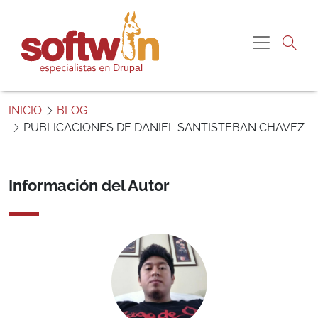
Pasar al contenido principal
Navegac
S
o
INICIO
BLOG
f
PUBLICACIONES DE DANIEL SANTISTEBAN CHAVEZ
t
w
i
Información del Autor
n
P
e
r
ú